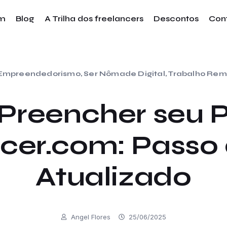
im
Blog
A Trilha dos freelancers
Descontos
Con
Empreendedorismo
,
Ser Nômade Digital
,
Trabalho Rem
reencher seu Pe
cer.com: Passo
Atualizado
Angel Flores
25/06/2025