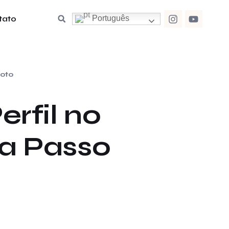
tato
Português
oto
rfil no
 a Passo