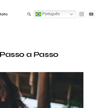
tato
Português
 Passo a Passo