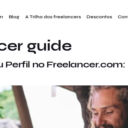
im
Blog
A Trilha dos freelancers
Descontos
Con
cer guide
Perfil no Freelancer.com: