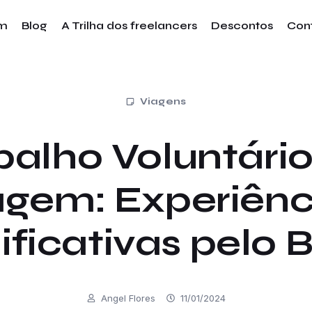
im
Blog
A Trilha dos freelancers
Descontos
Con
Viagens
balho Voluntári
agem: Experiênc
ificativas pelo B
Angel Flores
11/01/2024