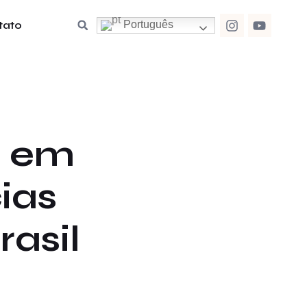
tato
Português
o em
ias
rasil