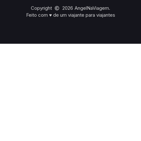
Copyright
2026
AngelNaViagem.
Feito com ♥︎ de um viajante para viajantes